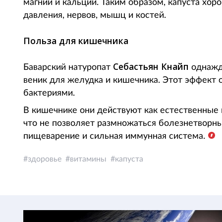
магний и кальций. Таким образом, капуста хор
давления, нервов, мышц и костей.
Польза для кишечника
Себастьян Кнайп
Баварский натуропат
однажды
веник для желудка и кишечника. Этот эффек
бактериями.
В кишечнике они действуют как естественные
что не позволяет размножаться болезнетворн
пищеварение и сильная иммунная система.
здоровье
витамины
капуста