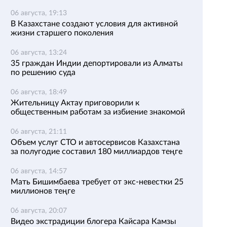
06 августа, 19:13
В Казахстане создают условия для активной
жизни старшего поколения
06 августа, 13:24
35 граждан Индии депортировали из Алматы
по решению суда
06 августа, 18:49
Жительницу Актау приговорили к
общественным работам за избиение знакомой
06 августа, 21:11
Объем услуг СТО и автосервисов Казахстана
за полугодие составил 180 миллиардов теңге
06 августа, 14:57
Мать Бишимбаева требует от экс-невестки 25
миллионов теңге
06 августа, 20:07
Видео экстрадиции блогера Кайсара Камзы