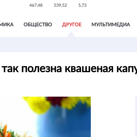
467,48
539,52
5,73
МИКА
ОБЩЕСТВО
ДРУГОЕ
МУЛЬТИМЕДИА
 так полезна квашеная кап