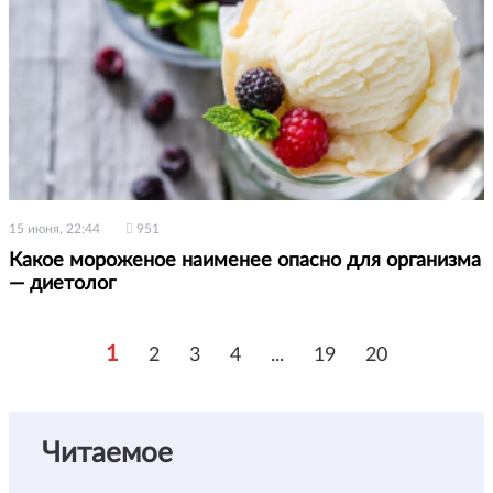
15 июня, 22:44
951
Какое мороженое наименее опасно для организма
— диетолог
1
2
3
4
...
19
20
Читаемое