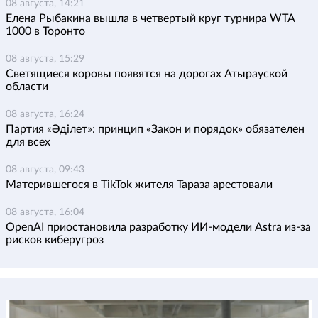
08 августа, 14:21
Елена Рыбакина вышла в четвертый круг турнира WTA
1000 в Торонто
08 августа, 15:29
Светящиеся коровы появятся на дорогах Атырауской
области
08 августа, 16:24
Партия «Әділет»: принцип «Закон и порядок» обязателен
для всех
08 августа, 09:43
Матерившегося в TikTok жителя Тараза арестовали
08 августа, 16:04
OpenAI приостановила разработку ИИ-модели Astra из-за
рисков киберугроз