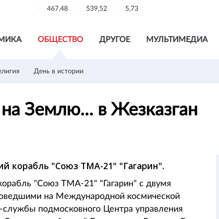
467,48
539,52
5,73
МИКА
ОБЩЕСТВО
ДРУГОЕ
МУЛЬТИМЕДИА
елигия
День в истории
 на Землю... в Жезказган
й корабль "Союз ТМА-21" "Гагарин".
орабль "Союз ТМА-21" "Гагарин" с двумя
проведшими на Международной космической
с-службы подмосковного Центра управления