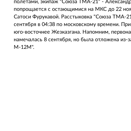
полетами, экипаж "Союза ТМА-21" - Александр
попрощается с остающимися на МКС до 22 но
Сатоси Фурукавой. Расстыковка "Союза ТМА-21
сентября в 04:38 по московскому времени. Пр
юго-восточнее Жезказгана. Напомним, первон
намечалась 8 сентября, но была отложена из-з
М-12М".