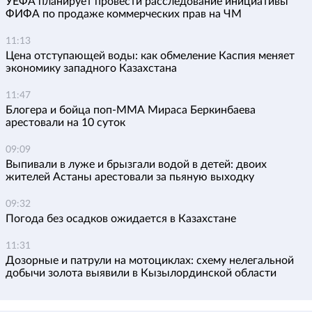
УЕФА планирует провести расследование инициативы
ФИФА по продаже коммерческих прав на ЧМ
11:13
Цена отступающей воды: как обмеление Каспия меняет
экономику западного Казахстана
11:47
Блогера и бойца поп-ММА Мираса Беркинбаева
арестовали на 10 суток
09:09
Выпивали в луже и брызгали водой в детей: двоих
жителей Астаны арестовали за пьяную выходку
09:32
Погода без осадков ожидается в Казахстане
11:31
Дозорные и патрули на мотоциклах: схему нелегальной
добычи золота выявили в Кызылординской области