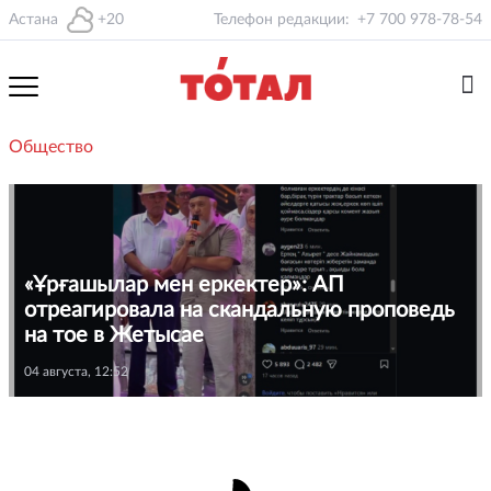
Астана
+20
Телефон редакции:
+7 700 978-78-54
Общество
«Ұрғашылар мен еркектер»: АП
отреагировала на скандальную проповедь
на тое в Жетысае
04 августа, 12:52