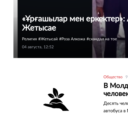
«Ұрғашылар мен еркектер»: 
Жетысае
Религия
Жетысай
Роза Алкожа
скандал на тое
04 августа, 12:52
Общество
9
В Молда
челове
Десять чел
автобуса в