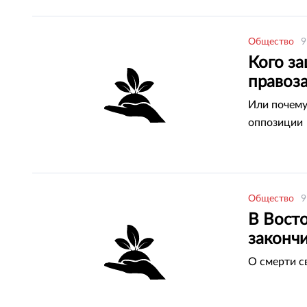
Общество
9
Кого з
правоз
Или почему
оппозиции
Общество
9
В Вост
законч
О смерти с