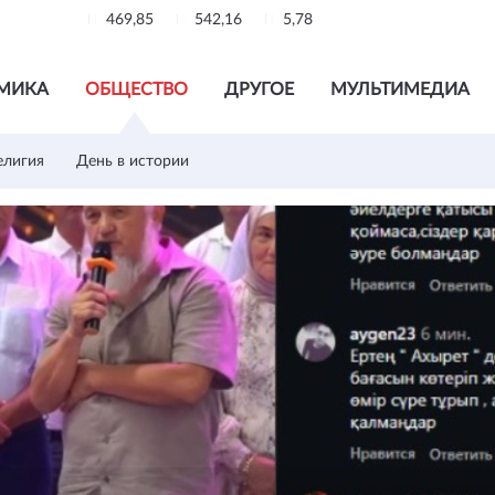
469,85
542,16
5,78
МИКА
ОБЩЕСТВО
ДРУГОЕ
МУЛЬТИМЕДИА
елигия
День в истории