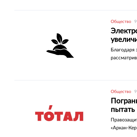
Общество
9
Электр
увелич
Благодаря 
рассматрив
Общество
9
Погран
пытать
Правозащит
«Аркан-Кер