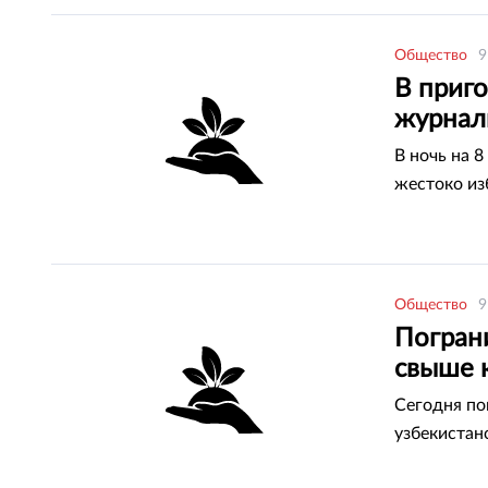
Общество
9
В приг
журнал
В ночь на 
жестоко из
Общество
9
Пограни
свыше 
Сегодня по
узбекистан