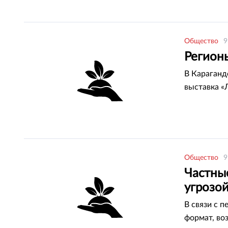
Общество
9
Регион
В Караганд
выставка «
Общество
9
Частны
угрозо
В связи с 
формат, во