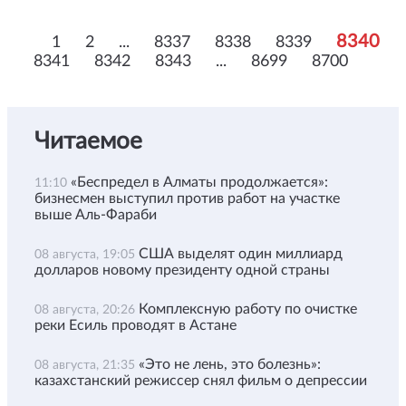
8340
1
2
...
8337
8338
8339
8341
8342
8343
...
8699
8700
Читаемое
«Беспредел в Алматы продолжается»:
11:10
бизнесмен выступил против работ на участке
выше Аль-Фараби
США выделят один миллиард
08 августа, 19:05
долларов новому президенту одной страны
Комплексную работу по очистке
08 августа, 20:26
реки Есиль проводят в Астане
«Это не лень, это болезнь»:
08 августа, 21:35
казахстанский режиссер снял фильм о депрессии