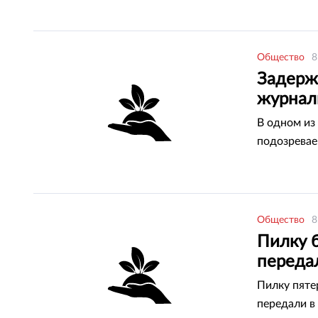
Общество
8
Задерж
журнал
В одном из
подозревае
Общество
8
Пилку 
переда
Пилку пят
передали в