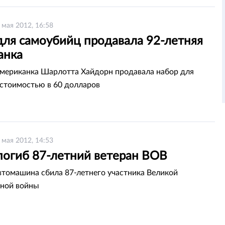
 мая 2012, 16:58
для самоубийц продавала 92-летняя
анка
американка Шарлотта Хайдорн продавала набор для
стоимостью в 60 долларов
 мая 2012, 14:53
погиб 87-летний ветеран ВОВ
втомашина сбила 87-летнего участника Великой
нной войны