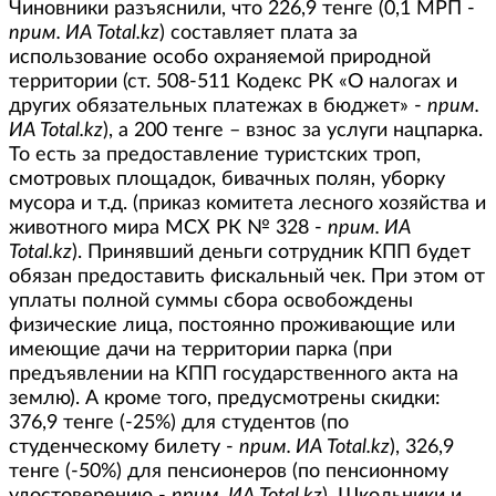
Чиновники разъяснили, что 226,9 тенге (0,1 МРП -
прим. ИА Total.kz
) составляет плата за
использование особо охраняемой природной
территории (ст. 508-511 Кодекс РК «О налогах и
других обязательных платежах в бюджет» -
прим.
ИА Total.kz
), а 200 тенге – взнос за услуги нацпарка.
То есть за предоставление туристских троп,
смотровых площадок, бивачных полян, уборку
мусора и т.д. (приказ комитета лесного хозяйства и
животного мира МСХ РК № 328 -
прим. ИА
Total.kz
). Принявший деньги сотрудник КПП будет
обязан предоставить фискальный чек. При этом от
уплаты полной суммы сбора освобождены
физические лица, постоянно проживающие или
имеющие дачи на территории парка (при
предъявлении на КПП государственного акта на
землю). А кроме того, предусмотрены скидки:
376,9 тенге (-25%) для студентов (по
студенческому билету -
прим. ИА Total.kz
), 326,9
тенге (-50%) для пенсионеров (по пенсионному