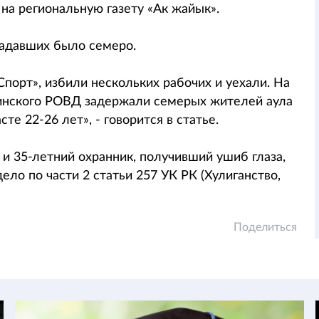
на региональную газету «Ак жайык».
падавших было семеро.
орт», избили нескольких рабочих и уехали. На
инского РОВД задержали семерых жителей аула
те 22-26 лет», - говорится в статье.
и 35-летний охранник, получивший ушиб глаза,
ло по части 2 статьи 257 УК РК (Хулиганство,
Поделиться