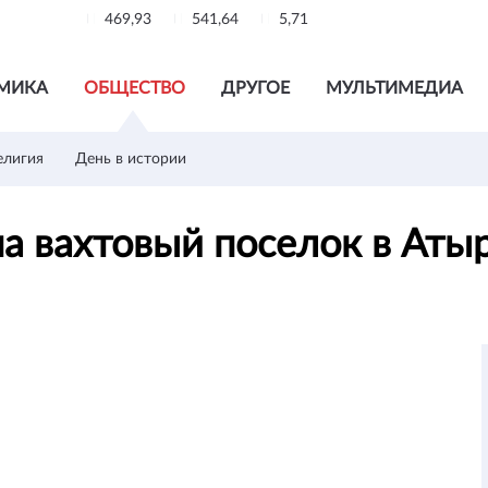
469,93
541,64
5,71
МИКА
ОБЩЕСТВО
ДРУГОЕ
МУЛЬТИМЕДИА
елигия
День в истории
а вахтовый поселок в Аты