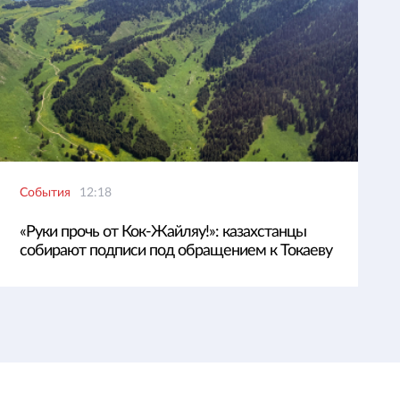
События
12:18
«Руки прочь от Кок-Жайляу!»: казахстанцы
собирают подписи под обращением к Токаеву