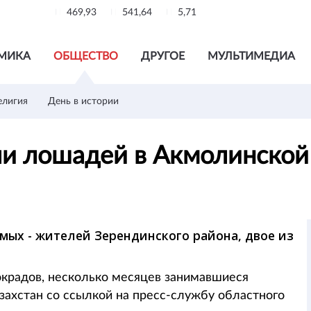
469,93
541,64
5,71
МИКА
ОБЩЕСТВО
ДРУГОЕ
МУЛЬТИМЕДИА
елигия
День в истории
ли лошадей в Акмолинской
ых - жителей Зерендинского района, двое из
окрадов, несколько месяцев занимавшиеся
ахстан со ссылкой на пресс-службу областного