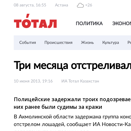
08 августа, 16:55
Астана
+26
ПОЛИТИКА
ЭКОНО
События
Происшествия
Жизнь
Культура
Р
Три месяца отстрелива
10 июня 2013, 19:16
ИА Тотал Казахстан
Полицейские задержали троих подозреваем
них ранее были судимы за кражи
В Акмолинской области задержана группа кон
отстрелом лошадей, сообщает ИА Новости-Каз