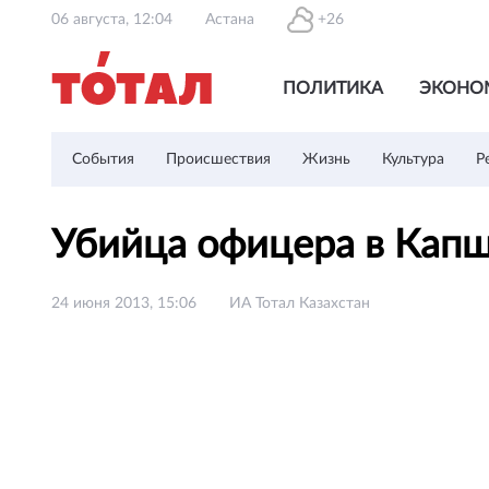
06 августа, 12:04
Астана
+26
ПОЛИТИКА
ЭКОНО
События
Происшествия
Жизнь
Культура
Р
Убийца офицера в Капш
24 июня 2013, 15:06
ИА Тотал Казахстан