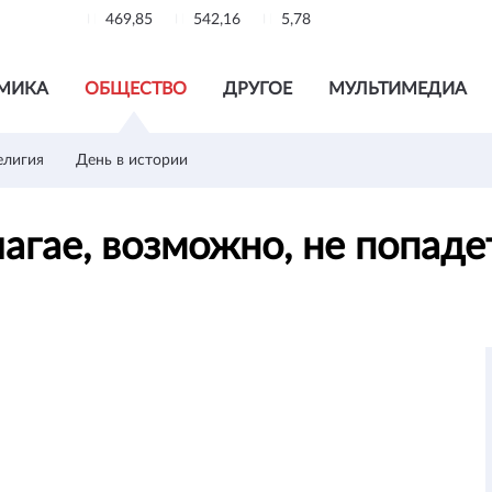
469,85
542,16
5,78
МИКА
ОБЩЕСТВО
ДРУГОЕ
МУЛЬТИМЕДИА
елигия
День в истории
агае, возможно, не попаде