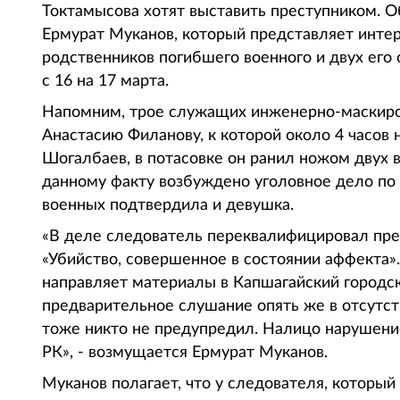
Токтамысова хотят выставить преступником. Об
Ермурат Муканов, который представляет инте
родственников погибшего военного и двух его 
с 16 на 17 марта.
Напомним, трое служащих инженерно-маскирово
Анастасию Филанову, к которой около 4 часов 
Шогалбаев, в потасовке он ранил ножом двух в
данному факту возбуждено уголовное дело по с
военных подтвердила и девушка.
«В деле следователь переквалифицировал прес
«Убийство, совершенное в состоянии аффекта»
направляет материалы в Капшагайский городс
предварительное слушание опять же в отсутс
тоже никто не предупредил. Налицо нарушени
РК», - возмущается Ермурат Муканов.
Муканов полагает, что у следователя, который