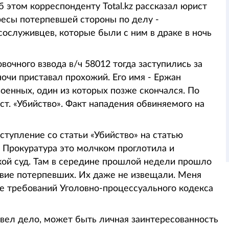
 этом корреспонденту Total.kz рассказал юрист
ресы потерпевшей стороны по делу -
сослуживцев, которые были с ним в драке в ночь
чного взвода в/ч 58012 тогда заступились за
ночи приставал прохожий. Его имя - Ержан
оенных, один из которых позже скончался. По
т. «Убийство». Факт нападения обвиняемого на
тупление со статьи «Убийство» на статью
. Прокуратура это молчком проглотила и
кой суд. Там в середине прошлой недели прошло
твие потерпевших. Их даже не извещали. Меня
е требований Уголовно-процессуального кодекса
 вел дело, может быть личная заинтересованность