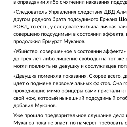
в оправдании либо смягчении наказания подсу
«Следователь Управления следствия ДВД Алма
другом родного брата подсудимого Ержана Шог
РОВД, то есть, у следователя была личная заи
совершено подсудимым в состоянии аффекта, в
продолжил Ермурат Муканов.
«Убийство, совершенное в состоянии аффекта
до трех лет либо лишение свободы на тот же 
могли повлиять на девушку и сослуживцев пог
«Девушка поменяла показания. Скорее всего, д
идет о подмене первоначальных фактов. Она го
проходившие мимо офицеры сами пристали к не
свой нож, который нынешний подсудимый отобр
добавил Муканов.
Уже прошло предварительное слушание дела и
Муканов пока не знает, но намерен требовать 