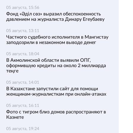
05 августа, 15:56
Фонд «Әділ сөз» выразил обеспокоенность
давлением на журналиста Динару Егеубаеву
05 августа, 13:11
Частного судебного исполнителя в Мангистау
заподозрили в незаконном выводе денег
05 августа, 18:04
В Акмолинской области выявили ОПГ,
оформившую кредиты на около 2 миллиарда
теңге
05 августа, 14:01
В Казахстане запустили сайт для помощи
женщинам-журналисткам при онлайн-атаках
05 августа, 16:11
Фото с тигром близ домов распространяют в
Казнете
05 августа, 19:24