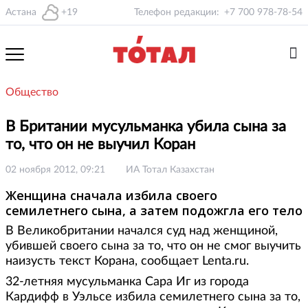
Астана
+19
Телефон редакции:
+7 700 978-78-54
Общество
В Британии мусульманка убила сына за
то, что он не выучил Коран
02 ноября 2012, 09:21
ИА Тотал Казахстан
Женщина сначала избила своего
семилетнего сына, а затем подожгла его тело
В Великобритании начался суд над женщиной,
убившей своего сына за то, что он не смог выучить
наизусть текст Корана, сообщает Lenta.ru.
32-летняя мусульманка Сара Иг из города
Кардифф в Уэльсе избила семилетнего сына за то,