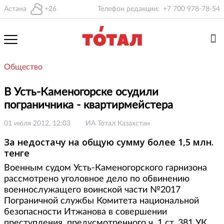
Астана
+26
Телефон редакции:
+7 700 978-78-54
Общество
В Усть-Каменогорске осудили
пограничника - квартирмейстера
01 июля 2012, 12:03
ИА Тотал Казахстан
За недостачу на общую сумму более 1,5 млн.
тенге
Военным судом Усть-Каменогорского гарнизона
рассмотрено уголовное дело по обвинению
военнослужащего воинской части №2017
Пограничной службы Комитета национальной
безопасности Итжанова в совершении
преступления, предусмотренного ч. 1 ст. 381 УК