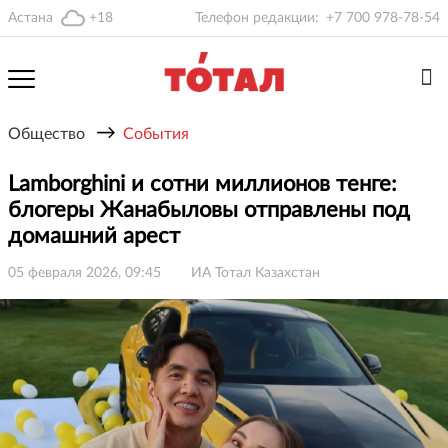
Астана
+18
Телефон редакции:
+7 700 978-78-54
→
Общество
События
Lamborghini и сотни миллионов тенге:
блогеры Жанабыловы отправлены под
домашний арест
05 февраля 2026, 09:45
ИА Тотал Казахстан