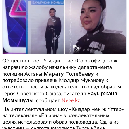
Общественное объединение «Союз офицеров»
направило жалобу начальнику департамента
Марату Толебаеву
полиции Астаны
и
потребовало привлечь Молдир Муканову к
ответственности за издевательство над образом
Бауыржана
Героя Советского Союза, писателя
Момышулы
, сообщает
Nege.kz
.
На интеллектуальном шоу «Қыздар мен жігіттер»
на телеканале «Ел арна» в развлекательных
целях использовали образ полководца. Одна из
участниц — супруга юмориста Турсынбека