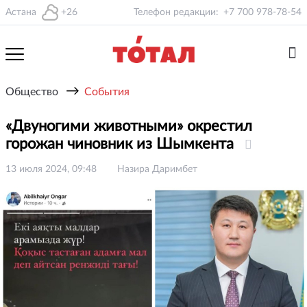
Астана
+26
Телефон редакции:
+7 700 978-78-54
→
Общество
События
«Двуногими животными» окрестил
горожан чиновник из Шымкента
13 июля 2024, 09:48
Назира Даримбет