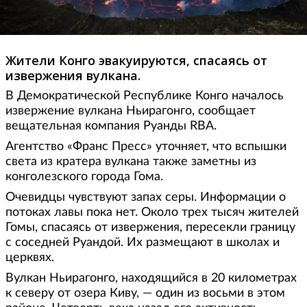
Жители Конго эвакуируются, спасаясь от
извержения вулкана.
В Демократической Республике Конго началось
извержение вулкана Ньирагонго, сообщает
вещательная компания Руанды RBA.
Агентство «Франс Пресс» уточняет, что вспышки
света из кратера вулкана также заметны из
конголезского города Гома.
Очевидцы чувствуют запах серы. Информации о
потоках лавы пока нет. Около трех тысяч жителей
Гомы, спасаясь от извержения, пересекли границу
с соседней Руандой. Их размещают в школах и
церквях.
Вулкан Ньирагонго, находящийся в 20 километрах
к северу от озера Киву, — один из восьми в этом