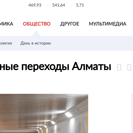
469,93
541,64
5,71
МИКА
ОБЩЕСТВО
ДРУГОЕ
МУЛЬТИМЕДИА
елигия
День в истории
мные переходы Алматы