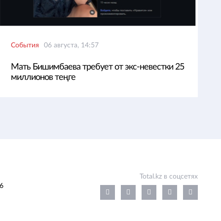
События
06 августа, 14:57
Мать Бишимбаева требует от экс-невестки 25
миллионов теңге
Total.kz в соцсетях
6