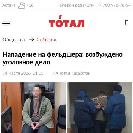
Астана
+18
Телефон редакции:
+7 700 978-78-54
→
Общество
События
Нападение на фельдшера: возбуждено
уголовное дело
14 марта 2026, 11:15
ИА Тотал Казахстан