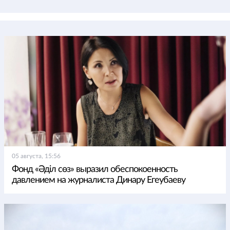
05 августа, 15:56
Фонд «Әділ сөз» выразил обеспокоенность
давлением на журналиста Динару Егеубаеву