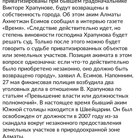
приватизированы при бывшем градоначальнике
Викторе Храпунове, будут возвращены в
собственность города. Об этом аким Алматы
Ахметжан Есимов сообщил в интервью газете
«Время». «Следствие действительно идет, но
степень виновности господина Храпунова будет
решать суд. Только после этого можно будет
говорить о судьбе приватизированных объектов
или земельных участков. Позиция акимата в этом
вопросе однозначна: если что-то действительно
было приобретено незаконно, оно должно быть
возвращено городу», заявил А. Есимов. Напомним,
27 мая финансовая полиция возбудила два
уголовных дела в отношении В. Храпунова по
статьям «Превышение власти или должностных
полномочий». В настоящее время бывший аким
Южной столицы находится в Швейцарии. Он был
освобожден от должности в 2007 году из-за
скандала вокруг незаконного предоставления
земельных участков в природоохранной зоне
Алматы.