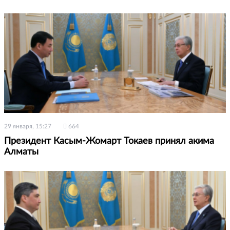
29 января, 15:27
664
Президент Касым-Жомарт Токаев принял акима
Алматы