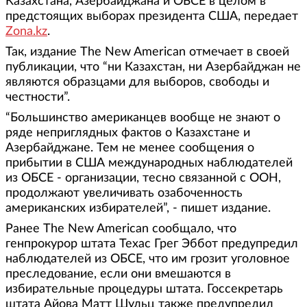
Казахстана, Азербайджана и ОБСЕ в целом в
предстоящих выборах президента США, передает
Zona.kz
.
Так, издание The New American отмечает в своей
публикации, что “ни Казахстан, ни Азербайджан не
являются образцами для выборов, свободы и
честности”.
“Большинство американцев вообще не знают о
ряде неприглядных фактов о Казахстане и
Азербайджане. Тем не менее сообщения о
прибытии в США международных наблюдателей
из ОБСЕ - организации, тесно связанной с ООН,
продолжают увеличивать озабоченность
американских избирателей”, - пишет издание.
Ранее The New American сообщало, что
генпрокурор штата Техас Грег Эббот предупредил
наблюдателей из ОБСЕ, что им грозит уголовное
преследование, если они вмешаются в
избирательные процедуры штата. Госсекретарь
штата Айова Матт Шульц также предупредил