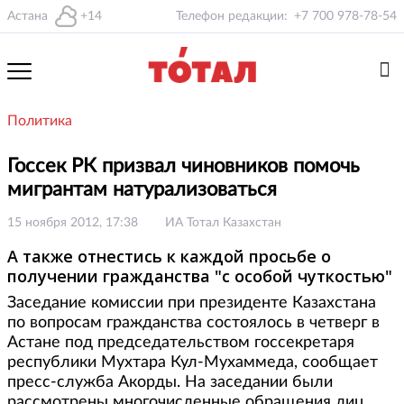
Астана
+14
Телефон редакции:
+7 700 978-78-54
Политика
Госсек РК призвал чиновников помочь
мигрантам натурализоваться
15 ноября 2012, 17:38
ИА Тотал Казахстан
А также отнестись к каждой просьбе о
получении гражданства "с особой чуткостью"
Заседание комиссии при президенте Казахстана
по вопросам гражданства состоялось в четверг в
Астане под председательством госсекретаря
республики Мухтара Кул-Мухаммеда, сообщает
пресс-служба Акорды. На заседании были
рассмотрены многочисленные обращения лиц,