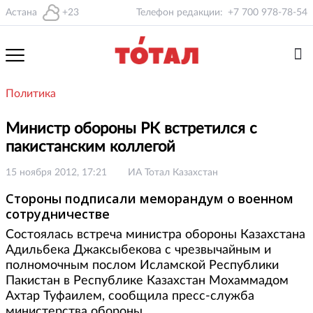
Астана
+23
Телефон редакции:
+7 700 978-78-54
Политика
Министр обороны РК встретился с
пакистанским коллегой
15 ноября 2012, 17:21
ИА Тотал Казахстан
Стороны подписали меморандум о военном
сотрудничестве
Состоялась встреча министра обороны Казахстана
Адильбека Джаксыбекова с чрезвычайным и
полномочным послом Исламской Республики
Пакистан в Республике Казахстан Мохаммадом
Ахтар Туфаилем, сообщила пресс-служба
министерства обороны.