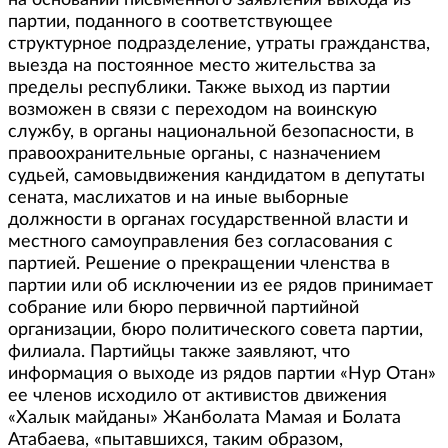
на основании письменного заявления выхода из
партии, поданного в соответствующее
структурное подразделение, утраты гражданства,
выезда на постоянное место жительства за
пределы республики. Также выход из партии
возможен в связи с переходом на воинскую
службу, в органы национальной безопасности, в
правоохранительные органы, с назначением
судьей, самовыдвижения кандидатом в депутаты
сената, маслихатов и на иные выборные
должности в органах государственной власти и
местного самоуправления без согласования с
партией. Решение о прекращении членства в
партии или об исключении из ее рядов принимает
собрание или бюро первичной партийной
организации, бюро политического совета партии,
филиала. Партийцы также заявляют, что
информация о выходе из рядов партии «Нур Отан»
ее членов исходило от активистов движения
«Халык майданы» Жанболата Мамая и Болата
Атабаева, «пытавшихся, таким образом,