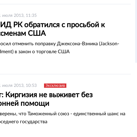
1 июля 2013, 11:35
ИД РК обратился с просьбой к
ссменам США
осил отменить поправку Джексона-Вэника (Jackson-
dment) в закон о торговле США
Эксклюзив
1 июля 2013, 10:53
: Киргизия не выживет без
онней помощи
верены, что Таможенный союз - единственный шанс на
оседнего государства