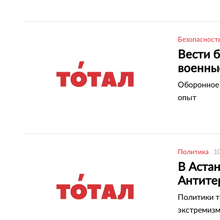
Безопасност
Вести б
военны
Оборонное 
опыт
Политика
1
В Аста
Антите
Политики т
экстремиз