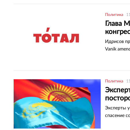
Политика
1
Глава М
конгре
Идрисов пр
Vanik amen
Политика
1
Эксперт
постор
Эксперты у
спасение с