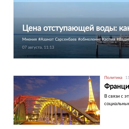
Цена отступающей воды: ка
Мнения
Азамат Сарсенбаев
обмеление Каспия
Вади
07 августа, 11:13
Политика
1
Франци
В связи с 
социальны