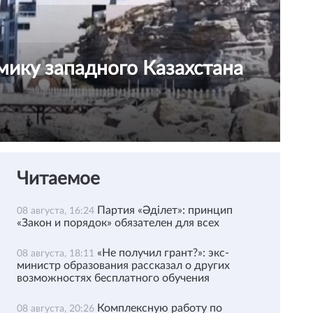
мику западного Казахстана
Читаемое
Партия «Әділет»: принцип
08 августа, 16:24
«Закон и порядок» обязателен для всех
«Не получил грант?»: экс-
08 августа, 18:11
министр образования рассказал о других
возможностях бесплатного обучения
Комплексную работу по
08 августа, 20:26