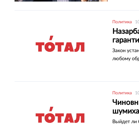
Политика
1
Назарб
гарант
Закон уста
любому об
Политика
1
Чиновни
шумиха
Выйдет ли 