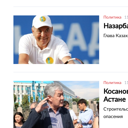
Политика
1
Назарб
Глава Казах
Политика
1
Косанов
Астане
Строительс
опасения