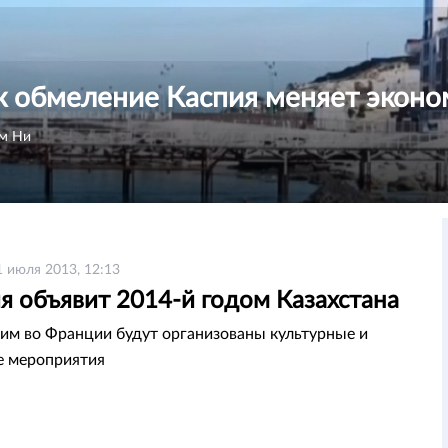
к обмеление Каспия меняет эконо
м Ни
1 июля 2013, 12:13
я объявит 2014-й годом Казахстана
этим во Франции будут организованы культурные и
е мероприятия