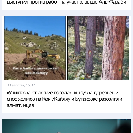
выступил против работ на участке выше Аль-Фараби
03 августа, 15:37
«Уничтожают легкие города»: вырубка деревьев и
снос холмов на Кок-Жайляу и Бутаковке разозлили
алматинцев