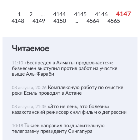
4147
1
2
...
4144
4145
4146
4148
4149
4150
...
4564
4565
Читаемое
«Беспредел в Алматы продолжается»:
11:10
бизнесмен выступил против работ на участке
выше Аль-Фараби
Комплексную работу по очистке
08 августа, 20:26
реки Есиль проводят в Астане
«Это не лень, это болезнь»:
08 августа, 21:35
казахстанский режиссер снял фильм о депрессии
Токаев направил поздравительную
10:18
телеграмму президенту Сингапура