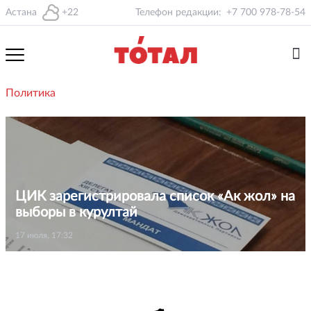
Астана
+22
Телефон редакции:
+7 700 978-78-54
Политика
ЦИК зарегистрировала список «Ак жол» на
выборы в курултай
17 июля, 17:32