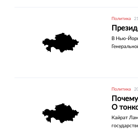
Политика
2
Презид
В Нью-Йорк
Генерально
Политика
2
Почему
О тонк
Кайрат Лам
государств