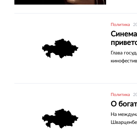
Политика
2
Синема,
привет
Глава госу
кинофестив
Политика
2
О бога
На междуна
Шварценбер