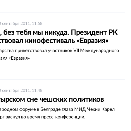
0 сентября 2011, 11:58
 без тебя мы никуда. Президент РК
ствовал кинофестиваль «Евразия»
дарства приветствовал участников VII Международного
аля «Евразия»
0 сентября 2011, 11:48
тырском сне чешских политиков
родном форуме в Белграде глава МИД Чехии Карел
г заснул во время пресс-конференции.