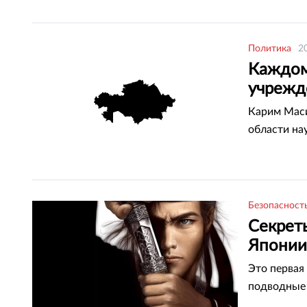
Политика
2
Каждому
учрежд
Карим Маси
области на
Безопасност
Секрет
Японии
Это первая
подводные 