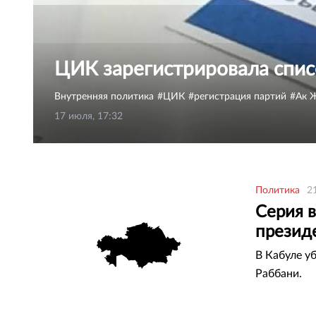
ЦИК зарегистрировала спис
Внутренняя политика
ЦИК
регистрация партий
Ак 
17 июля, 17:32
Политика
2
Серия 
презид
В Кабуле у
Раббани.