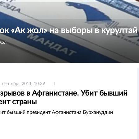
ок «Ак жол» на выборы в курултай
Жол
1 сентября 2011, 10:39
взрывов в Афганистане. Убит бывший
ент страны
бит бывший президент Афганистана Бурхануддин