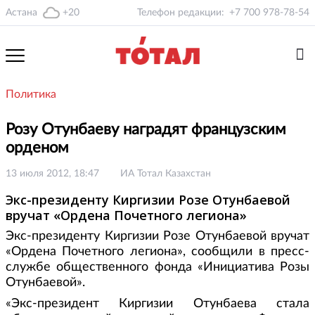
Астана
+20
Телефон редакции:
+7 700 978-78-54
Политика
Розу Отунбаеву наградят французским
орденом
13 июля 2012, 18:47
ИА Тотал Казахстан
Экс-президенту Киргизии Розе Отунбаевой
вручат «Ордена Почетного легиона»
Экс-президенту Киргизии Розе Отунбаевой вручат
«Ордена Почетного легиона», сообщили в пресс-
службе общественного фонда «Инициатива Розы
Отунбаевой».
«Экс-президент Киргизии Отунбаева стала