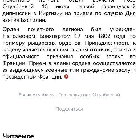
Почетного легиона будут вручены Розе
Отунбаевой 13 июля главой французской
дипмиссии в Киргизии на приеме по случаю Дня
взятия Бастилии.
Орден почетного легиона был учрежден
Наполеоном Бонапартом 19 мая 1802 года по
примеру рыцарских орденов. Принадлежность к
ордену является высшим знаком отличия, почета и
официального признания особых заслуг во
Франции. Прием в члены ордена осуществляется
за выдающиеся военные или гражданские заслуги
президентом Франции.
роза отунбаева
награждение Отунбаевой
Поделиться
Читаемое