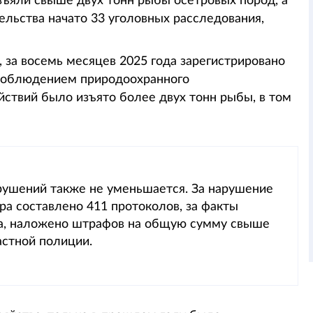
изъяли свыше двух тонн рыбы осетровых пород, а
льства начато 33 уголовных расследования,
 за восемь месяцев 2025 года зарегистрировано
есоблюдением природоохранного
йствий было изъято более двух тонн рыбы, в том
рушений также не уменьшается. За нарушение
ра составлено 411 протоколов, за факты
ла, наложено штрафов на общую сумму свыше
астной полиции.