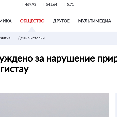
469,93
541,64
5,71
МИКА
ОБЩЕСТВО
ДРУГОЕ
МУЛЬТИМЕДИА
елигия
День в истории
буждено за нарушение при
нгистау