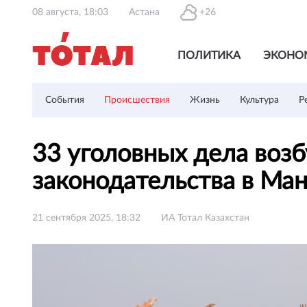
08 августа, 18:03
Астана
+26
ПОЛИТИКА
ЭКОНО
События
Происшествия
Жизнь
Культура
Р
33 уголовных дела воз
законодательства в Ма
21 сентября 2025, 18:32
ИА Тотал Казахстан