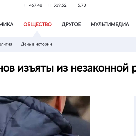
467,48
539,52
5,73
МИКА
ОБЩЕСТВО
ДРУГОЕ
МУЛЬТИМЕДИА
елигия
День в истории
ов изъяты из незаконной 