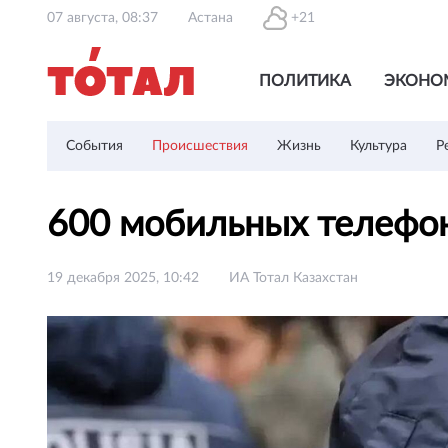
07 августа, 08:37
Астана
+21
ПОЛИТИКА
ЭКОНО
События
Происшествия
Жизнь
Культура
Р
600 мобильных телефон
19 декабря 2025, 10:42
ИА Тотал Казахстан