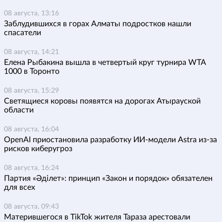
08 августа, 13:16
Заблудившихся в горах Алматы подростков нашли
спасатели
08 августа, 14:21
Елена Рыбакина вышла в четвертый круг турнира WTA
1000 в Торонто
08 августа, 15:29
Светящиеся коровы появятся на дорогах Атырауской
области
08 августа, 16:04
OpenAI приостановила разработку ИИ-модели Astra из-за
рисков киберугроз
08 августа, 16:24
Партия «Әділет»: принцип «Закон и порядок» обязателен
для всех
08 августа, 09:43
Матерившегося в TikTok жителя Тараза арестовали