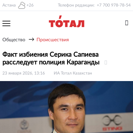
Астана
+26
Телефон редакции:
+7 700 978-78-54
→
Общество
Происшествия
Факт избиения Серика Сапиева
расследует полиция Караганды
23 января 2026, 13:16
ИА Тотал Казахстан