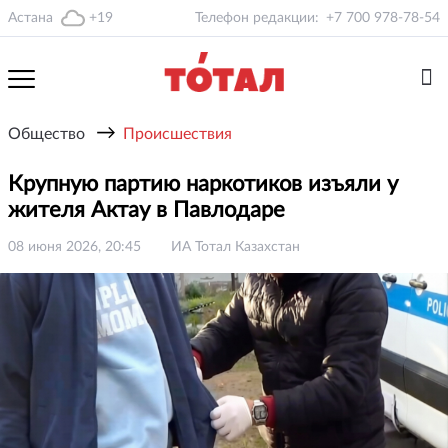
Астана
+19
Телефон редакции:
+7 700 978-78-54
→
Общество
Происшествия
Крупную партию наркотиков изъяли у
жителя Актау в Павлодаре
08 июня 2026, 20:45
ИА Тотал Казахстан