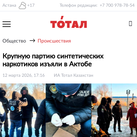
Астана
+17
Телефон редакции:
+7 700 978-78-54
→
Общество
Происшествия
Крупную партию синтетических
наркотиков изъяли в Актобе
12 марта 2026, 17:16
ИА Тотал Казахстан