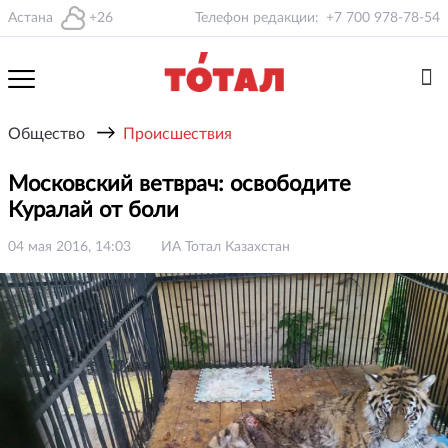
Астана
+26
Телефон редакции:
+7 700 978-78-54
→
Общество
Происшествия
Московский ветврач: освободите
Куралай от боли
04 мая 2016, 14:03
ИА Тотал Казахстан