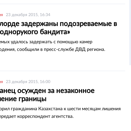
едает ИА Новости-Казахстан.
ия
23 декабря 2015, 16:34
лорде задержаны подозреваемые в
«однорукого бандита»
мых удалось задержать с помощью камер
дения, сообщили в пресс-службе ДВД региона.
ия
23 декабря 2015, 16:00
танец осужден за незаконное
чение границы
орил гражданина Казахстана к шести месяцам лишения
ередает корреспондент агентства.