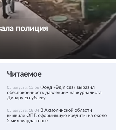
зала полиция
Читаемое
Фонд «Әділ сөз» выразил
05 августа, 15:56
обеспокоенность давлением на журналиста
Динару Егеубаеву
В Акмолинской области
05 августа, 18:04
выявили ОПГ, оформившую кредиты на около
2 миллиарда теңге