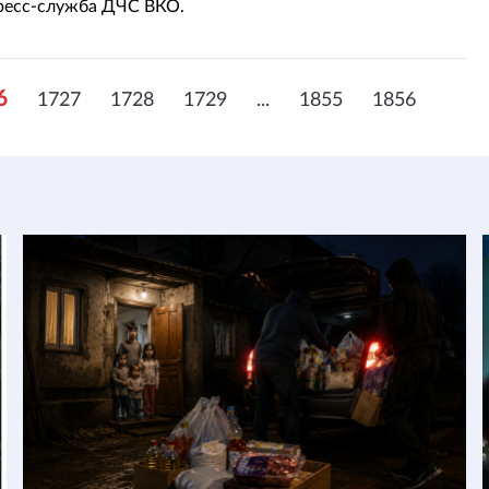
ресс-служба ДЧС ВКО.
6
1727
1728
1729
...
1855
1856