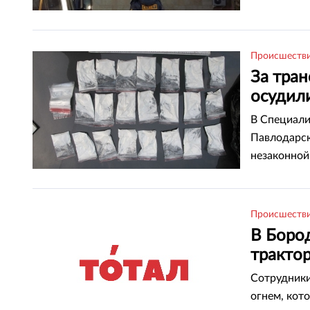
Происшеств
За тран
осудил
В Специали
Павлодарск
незаконной
размере, п
службу вед
Происшеств
В Боро
тракто
Сотрудники
огнем, кот