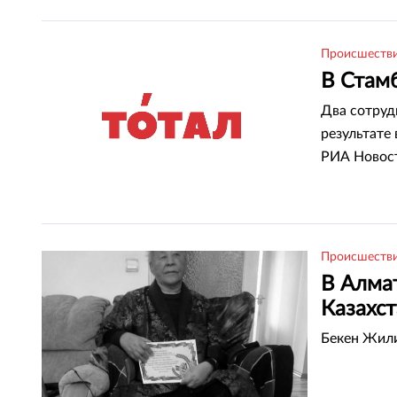
Происшеств
В Стам
Два сотруд
результате
РИА Новос
Происшеств
В Алма
Казахс
Бекен Жили