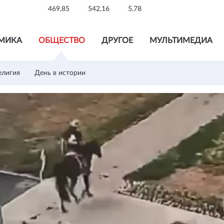
469,85
542,16
5,78
МИКА
ОБЩЕСТВО
ДРУГОЕ
МУЛЬТИМЕДИА
елигия
День в истории