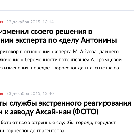
ия
23 декабря 2015, 13:14
изменил своего решения в
нии эксперта по «делу Антонины
вой»
риговор в отношении эксперта М. Абуова, давшего
лючение о беременности потерпевшей А. Громцевой,
ез изменения, передает корреспондент агентства со
 пресс-службу ведомства.
ия
23 декабря 2015, 12:40
ты службы экстренного реагирования
 к заводу Аксай-нан (ФОТО)
аботают все экстренные службы города, передает
й корреспондент агентства.