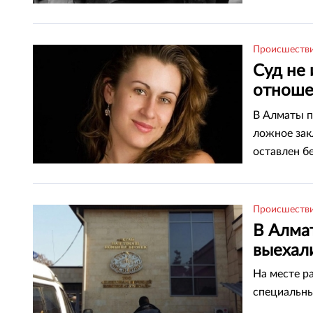
Происшеств
Суд не 
отноше
Громце
В Алматы п
ложное зак
оставлен б
ссылкой на
Происшеств
В Алма
выехали
На месте р
специальны