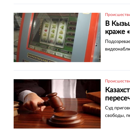
Исаев, пер
Происшеств
В Кызы
краже 
Подозревае
видеонаблю
Происшеств
Казахс
пересе
Суд пригов
свободы, п