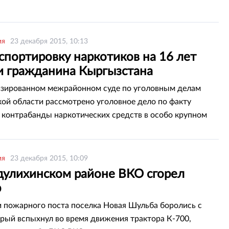
ия
23 декабря 2015, 10:13
спортировку наркотиков на 16 лет
и гражданина Кыргызстана
зированном межрайонном суде по уголовным делам
ой области рассмотрено уголовное дело по факту
 контрабанды наркотических средств в особо крупном
ередает корреспондент агентства со ссылкой на пресс-
омства.
ия
23 декабря 2015, 10:09
дулихинском районе ВКО сгорел
р
 пожарного поста поселка Новая Шульба боролись с
орый вспыхнул во время движения трактора К-700,