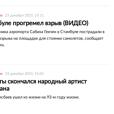
ия
23 декабря 2015, 15:11
буле прогремел взрыв (ВИДЕО)
ника аэропорта Сабиха Гекчен в Стамбуле пострадали в
 взрыва на площадке для стоянки самолетов, сообщает
ти.
ия
23 декабря 2015, 15:05
ты скончался народный артист
тана
сбаев ушел из жизни на 93-м году жизни.