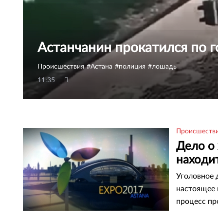
Астанчанин прокатился по г
Происшествия
Астана
полиция
лошадь
11:35
Происшеств
Дело о
находи
Уголовное 
настоящее 
процесс пр
заместител