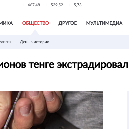
467,48
539,52
5,73
МИКА
ОБЩЕСТВО
ДРУГОЕ
МУЛЬТИМЕДИА
елигия
День в истории
онов тенге экстрадировал