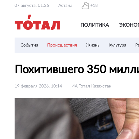
07 августа, 01:26
Астана
+18
ПОЛИТИКА
ЭКОНО
События
Происшествия
Жизнь
Культура
Р
Похитившего 350 милли
19 февраля 2026, 10:14
ИА Тотал Казахстан