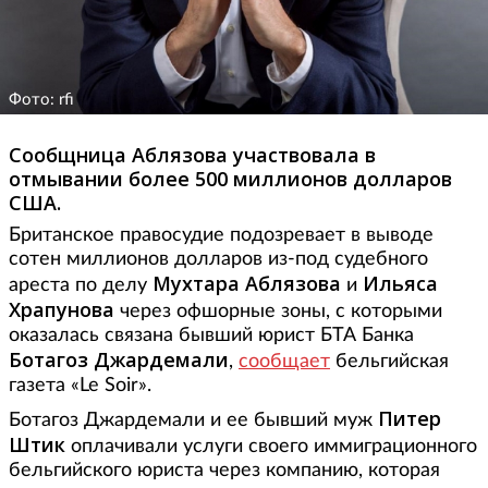
Фото: rfi
Сообщница Аблязова участвовала в
отмывании более 500 миллионов долларов
США.
Британское правосудие подозревает в выводе
сотен миллионов долларов из-под судебного
Мухтара Аблязова
Ильяса
ареста по делу
и
Храпунова
через офшорные зоны, с которыми
оказалась связана бывший юрист БТА Банка
Ботагоз Джардемали
,
сообщает
бельгийская
газета «Le Soir».
Питер
Ботагоз Джардемали и ее бывший муж
Штик
оплачивали услуги своего иммиграционного
бельгийского юриста через компанию, которая