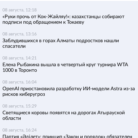
08 августа, 12:18
«Руки прочь от Кок-Жайляу!»: казахстанцы собирают
подписи под обращением к Токаеву
08 августа, 13:16
Заблудившихся в горах Алматы подростков нашли
спасатели
08 августа, 14:21
Елена Рыбакина вышла в четвертый круг турнира WTA
1000 в Торонто
08 августа, 16:04
OpenAI приостановила разработку ИИ-модели Astra из-за
рисков киберугроз
08 августа, 15:29
Светящиеся коровы появятся на дорогах Атырауской
области
08 августа, 16:24
Партия «Әділет»: принцип «Закон и порядок» обязателен