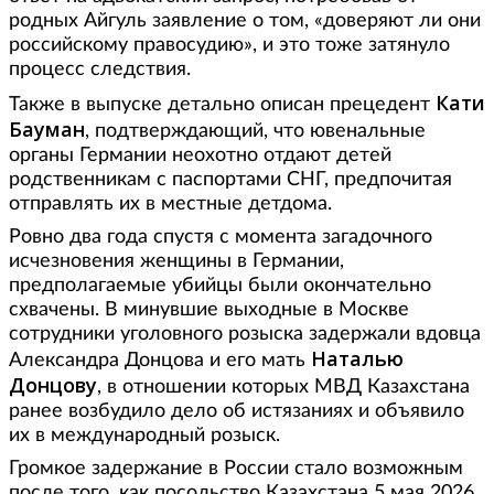
родных Айгуль заявление о том, «доверяют ли они
российскому правосудию», и это тоже затянуло
процесс следствия.
Кати
Также в выпуске детально описан прецедент
Бауман
, подтверждающий, что ювенальные
органы Германии неохотно отдают детей
родственникам с паспортами СНГ, предпочитая
отправлять их в местные детдома.
Ровно два года спустя с момента загадочного
исчезновения женщины в Германии,
предполагаемые убийцы были окончательно
схвачены. В минувшие выходные в Москве
сотрудники уголовного розыска задержали вдовца
Наталью
Александра Донцова и его мать
Донцову
, в отношении которых МВД Казахстана
ранее возбудило дело об истязаниях и объявило
их в международный розыск.
Громкое задержание в России стало возможным
после того, как посольство Казахстана 5 мая 2026