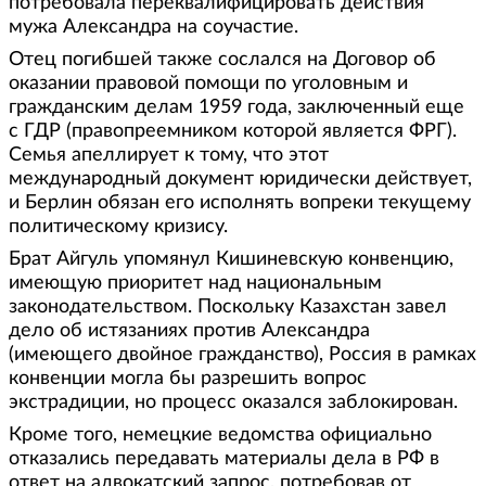
потребовала переквалифицировать действия
мужа Александра на соучастие.
Отец погибшей также сослался на Договор об
оказании правовой помощи по уголовным и
гражданским делам 1959 года, заключенный еще
с ГДР (правопреемником которой является ФРГ).
Семья апеллирует к тому, что этот
международный документ юридически действует,
и Берлин обязан его исполнять вопреки текущему
политическому кризису.
Брат Айгуль упомянул Кишиневскую конвенцию,
имеющую приоритет над национальным
законодательством. Поскольку Казахстан завел
дело об истязаниях против Александра
(имеющего двойное гражданство), Россия в рамках
конвенции могла бы разрешить вопрос
экстрадиции, но процесс оказался заблокирован.
Кроме того, немецкие ведомства официально
отказались передавать материалы дела в РФ в
ответ на адвокатский запрос, потребовав от