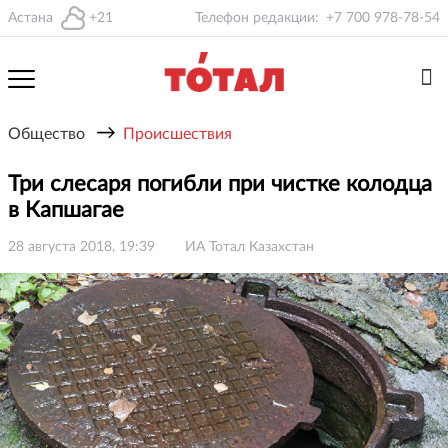
Астана
+21
Телефон редакции:
+7 700 978-78-54
→
Общество
Происшествия
Три слесаря погибли при чистке колодца
в Капшагае
28 августа 2018, 19:39
ИА Тотал Казахстан