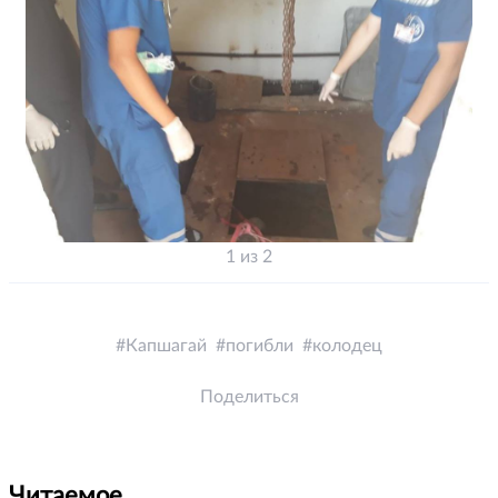
1 из 2
Капшагай
погибли
колодец
Поделиться
Читаемое