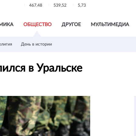
467,48
539,52
5,73
МИКА
ОБЩЕСТВО
ДРУГОЕ
МУЛЬТИМЕДИА
елигия
День в истории
лился в Уральске