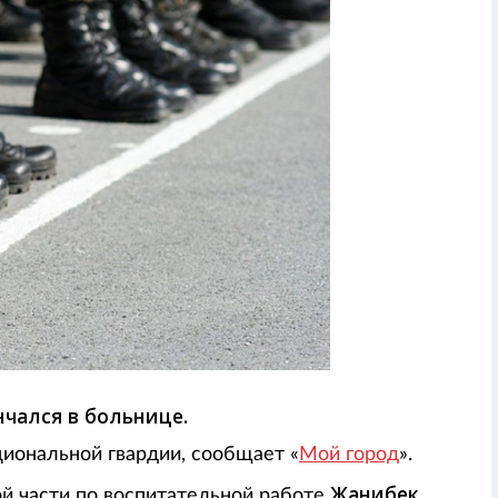
чался в больнице.
циональной гвардии, сообщает «
Мой город
».
Жанибек
й части по воспитательной работе