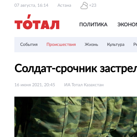
07 августа, 16:14
Астана
+23
ПОЛИТИКА
ЭКОНО
События
Происшествия
Жизнь
Культура
Р
Солдат-срочник застре
16 июня 2021, 20:45
ИА Тотал Казахстан