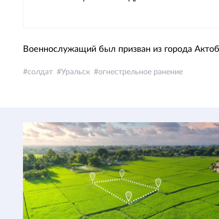
Военнослужащий был призван из города Актоб
солдат
Уральск
огнестрельное ранение