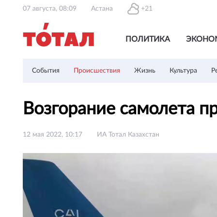
07 августа, 08:09
Астана
+21
ПОЛИТИКА
ЭКОНО
События
Происшествия
Жизнь
Культура
Р
Возгорание самолета п
12 мая 2022, 10:17
ИА Тотал Казахстан