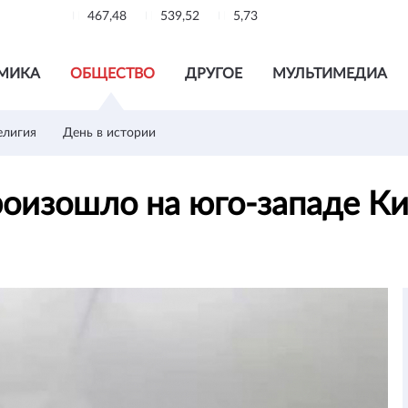
467,48
539,52
5,73
МИКА
ОБЩЕСТВО
ДРУГОЕ
МУЛЬТИМЕДИА
елигия
День в истории
роизошло на юго-западе К