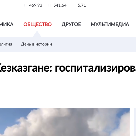
469,93
541,64
5,71
МИКА
ОБЩЕСТВО
ДРУГОЕ
МУЛЬТИМЕДИА
елигия
День в истории
езказгане: госпитализиро