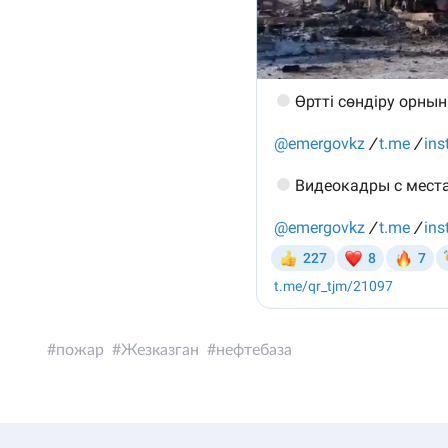
пожар
Жезказган
нефтебаза