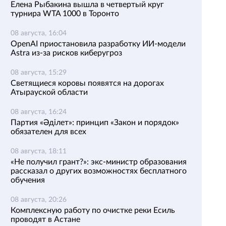
Елена Рыбакина вышла в четвертый круг
турнира WTA 1000 в Торонто
08 августа, 16:04
OpenAI приостановила разработку ИИ-модели
Astra из-за рисков киберугроз
08 августа, 15:29
Светящиеся коровы появятся на дорогах
Атырауской области
08 августа, 16:24
Партия «Әділет»: принцип «Закон и порядок»
обязателен для всех
08 августа, 18:11
«Не получил грант?»: экс-министр образования
рассказал о других возможностях бесплатного
обучения
08 августа, 20:26
Комплексную работу по очистке реки Есиль
проводят в Астане