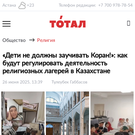
Астана
+23
Телефон редакции:
+7 700 978-78-54
→
Общество
Религия
«Дети не должны заучивать Коран!»: как
будут регулировать деятельность
религиозных лагерей в Казахстане
26 июня 2025, 13:39
Тулеубек Габбасов