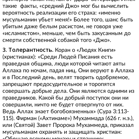
такие факты, «средний Джо» мог бы вычислить
вероятность реализации его страха: «именно
мусульманин убьет меня!» Более того, шанс быть
убитым даже белым расистом, не говоря уже
«исламистом», меньше, чем быть закусанным до
смерти собственной собакой того «Джо».
3. Толерантность.
Коран о «Людях Книги»
(христианах): «Среди Людей Писания есть
праведная община, люди которой читают аяты
Аллаха по ночам, падая ниц. Они веруют в Аллаха
и в Последний день, велят творить одобряемое,
запрещают предосудительное и торопятся
совершать добрые дела. Они являются одними из
праведников. Какой бы добрый поступок они ни
совершили, ничто не будет отвергнуто от них.
Ведь Аллах знает богобоязненных» (Сура 3:113-
115). Фирман («Ахтинаме») Мухаммада (626 г. н.э.),
или (Святой) Завет Пророка Мухаммеда, приказал
мусульманам охранять и защищать христиан: