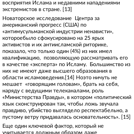
восприятия Ислама и недавними нападениями
экстремистов в стране. [13]
Новаторское исследование Центра за
американский прогресс (США) по
«антимусульманской индустрии ненависти»,
котороебыло сфокусировано на 25 ярых
активистов и их антиисламской риторике,
показало, что только один (4%) из них имел
квалификацию, позволяющую рассматривать его
в качестве «эксперта» по Исламу. Большинство из
них не имеют даже высшего образования в
области исламоведения.[14] Ноэто ничуть не
мешает «говорящим головам», брать на себя,
наряду с ведущими телеканалами, роль
«Министерства Правды», в котором «политический
язык сконструирован так, чтобы ложь звучала
правдиво, убийство выглядело респектабельно, а
пустому ветру придавалась основательность». [15]
Еще один ключевой фактор, который не
учитывается должным образом даже