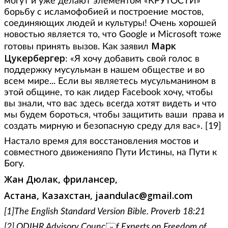
могут и уже делают элементом «КРУТОСТИ»
борьбу с исламофобией и построение мостов,
соединяющих людей и культуры! Очень хорошей
новостью является то, что Google и Microsoft тоже
Марк
готовы принять вызов. Как заявил
Цукербергер
: «Я хочу добавить свой голос в
поддержку мусульман в нашем обществе и во
всем мире... Если вы являетесь мусульманином в
этой общине, то как лидер Facebook хочу, чтобы
вы знали, что вас здесь всегда хотят видеть и что
мы будем бороться, чтобы защитить ваши права и
создать мирную и безопасную среду для вас». [19]
Настало время для восстановления мостов и
совместного движенияпо Пути Истины, на Пути к
Богу.
Жан Дюлак, фрилансер,
Астана, Казахстан, jaandulac@gmail.com
[1]The English Standard Version Bible. Proverb 18:21
[2] ODIHR Advisory Council of Experts on Freedom of