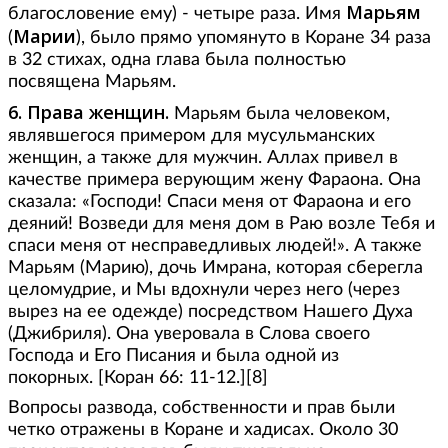
Марьям
благословение ему) - четыре раза. Имя
Марии
(
), было прямо упомянуто в Коране 34 раза
в 32 стихах, одна глава была полностью
посвящена Марьям.
6. Права женщин.
Марьям была человеком,
являвшегося примером для мусульманских
женщин, а также для мужчин. Аллах привел в
качестве примера верующим жену Фараона. Она
сказала: «Господи! Спаси меня от Фараона и его
деяний! Возведи для меня дом в Раю возле Тебя и
спаси меня от несправедливых людей!». А также
Марьям (Марию), дочь Имрана, которая сберегла
целомудрие, и Мы вдохнули через него (через
вырез на ее одежде) посредством Нашего Духа
(Джибриля). Она уверовала в Слова своего
Господа и Его Писания и была одной из
покорных. [Коран 66: 11-12.][8]
Вопросы развода, собственности и прав были
четко отражены в Коране и хадисах. Около 30