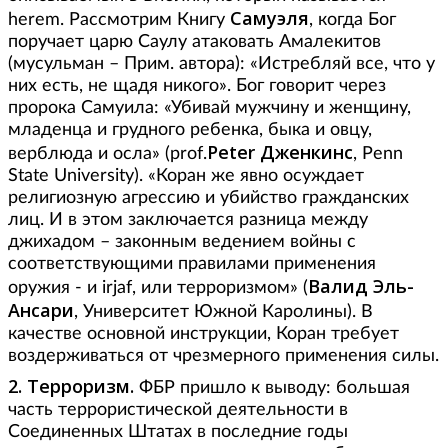
Самуэля
herem. Рассмотрим Книгу
, когда Бог
поручает царю Саулу атаковать Амалекитов
(мусульман – Прим. автора): «Истребляй все, что у
них есть, не щадя никого». Бог говорит через
пророка Самуила: «Убивай мужчину и женщину,
младенца и грудного ребенка, быка и овцу,
Peter Дженкинс
верблюда и осла» (prof.
, Penn
State University). «Коран же явно осуждает
религиозную агрессию и убийство гражданских
лиц. И в этом заключается разница между
джихадом – законным ведением войны с
соответствующими правилами применения
Валид Эль-
оружия - и irjaf, или терроризмом» (
Ансари
, Университет Южной Каролины). В
качестве основной инструкции, Коран требует
воздерживаться от чрезмерного применения силы.
2. Терроризм.
ФБР пришло к выводу: большая
часть террористической деятельности в
Соединенных Штатах в последние годы