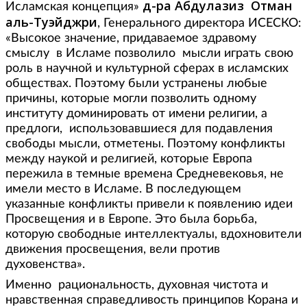
д-ра Абдулазиз Отман
Исламская концепция»
аль-Туэйджри
, Генерального директора ИСЕСКО:
«Высокое значение, придаваемое здравому
смыслу в Исламе позволило мысли играть свою
роль в научной и культурной сферах в исламских
обществах. Поэтому были устранены любые
причины, которые могли позволить одному
институту доминировать от имени религии, а
предлоги, использовавшиеся для подавления
свободы мысли, отметены. Поэтому конфликты
между наукой и религией, которые Европа
пережила в темные времена Средневековья, не
имели место в Исламе. В последующем
указанные конфликты привели к появлению идеи
Просвещения и в Европе. Это была борьба,
которую свободные интеллектуалы, вдохновители
движения просвещения, вели против
духовенства».
Именно рациональность, духовная чистота и
нравственная справедливость принципов Корана и