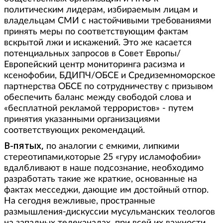
политическим лидерам, избираемым лицам и
владельцам СМИ с настойчивыми требованиями
принять меры по соответствующим фактам
вскрытой лжи и искажений. Это же касается
потенциальных запросов в Совет Европы/
Европейский центр мониторинга расизма и
ксенофобии, БДИПЧ/ОБСЕ и Средиземноморское
партнерства ОБСЕ по сотрудничеству с призывом
обеспечить баланс между свободой слова и
«бесплатной рекламой террористов» - путем
принятия указанными организациями
соответствующих рекомендаций.
В-пятых,
по аналогии с емкими, липкими
стереотипами,которые 25 «гуру исламофобии»
вдалбливают в наше подсознание, необходимо
разработать такие же краткие, основанные на
фактах месседжи, дающие им достойный отпор.
На сегодня вежливые, пространные
размышления-дискуссии мусульманских теологов
на западных телеканалах, при всей их важности,