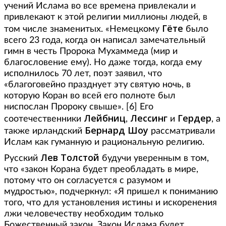
учений Ислама во все времена привлекали и
привлекают к этой религии миллионы людей, в
Гёте
том числе знаменитых. «Немецкому
было
всего 23 года, когда он написал замечательный
гимн в честь Пророка Мухаммеда (мир и
благословение ему). Но даже тогда, когда ему
исполнилось 70 лет, поэт заявил, что
«благоговейно празднует эту святую ночь, в
которую Коран во всей его полноте был
ниспослан Пророку свыше». [6] Его
Лейбниц
Лессинг
Гердер
соотечественники
,
и
, а
Бернард Шоу
также ирландский
рассматривали
Ислам как гуманную и рациональную религию.
Лев Толстой
Русский
будучи уверенным в том,
что «закон Корана будет преобладать в мире,
потому что он согласуется с разумом и
мудростью», подчеркнул: «Я пришел к пониманию
того, что для установления истины и искоренения
лжи человечеству необходим только
Божественный закон. Закон Ислама будет