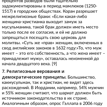
процентов разводов были тщательно
задокументированы в период мамлюков (1250-
1517) в городских обществах. Коран разрешает
межрелигиозные браки: «Если какая-либо
женщина-христианка выходит замуж за
мусульманина, такой брак должен иметь место
только после ее согласия, и ей не должно
запрещаться посещать свою церковь для
молитвы. «Суть же «прав» женщин, включенных в
свод английских законов в 1632 году:«То, что муж
имеет – это его собственность, а что жена имеет –
принадлежит мужу», оставалась неизменной до
начала двадцатого века. [9]
7. Религиозные верования и
демократические принципы.
Большинство,
какмусульман, так и христиан, не видят здесь
расхождений. В Иордании, например, 54% мужчин
и 55% женщин считают, что шариат должен быть
источником законодательства в их стране.
Аналогичным образом, опрос Гэллапа в 2006 году