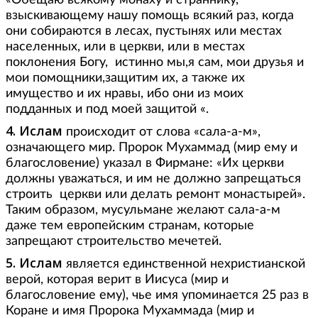
«Обещаю всякому монаху и страннику,
взыскивающему нашу помощь всякий раз, когда
они собираются в лесах, пустынях или местах
населенных, или в церкви, или в местах
поклонения Богу, истинно мы,я сам, мои друзья и
мои помощники,защитим их, а также их
имущество и их нравы, ибо они из моих
подданных и под моей защитой «.
4. Ислам
происходит от слова «сала-а-м»,
означающего мир. Пророк Мухаммад (мир ему и
благословение) указал в Фирмане: «Их церкви
должны уважаться, и им не должно запрещаться
строить церкви или делать ремонт монастырей».
Таким образом, мусульмане желают сала-а-м
даже тем европейским странам, которые
запрещают строительство мечетей.
5. Ислам
является единственной нехристианской
верой, которая верит в Иисуса (мир и
благословение ему), чье имя упоминается 25 раз в
Коране и имя Пророка Мухаммада (мир и