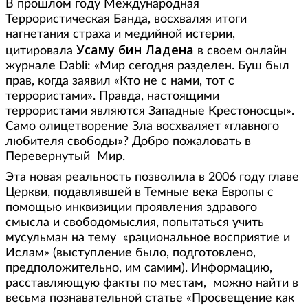
В прошлом году Международная
Террористическая Банда, восхваляя итоги
нагнетания страха и медийной истерии,
Усаму бин Ладена
цитировала
в своем онлайн
журнале Dabli: «Мир сегодня разделен. Буш был
прав, когда заявил «Кто не с нами, тот с
террористами». Правда, настоящими
террористами являются Западные Крестоносцы».
Само олицетворение Зла восхваляет «главного
любителя свободы»? Добро пожаловать в
Перевернутый Мир.
Эта новая реальность позволила в 2006 году главе
Церкви, подавлявшей в Темные века Европы с
помощью инквизиции проявления здравого
смысла и свободомыслия, попытаться учить
мусульман на тему «рациональное восприятие и
Ислам» (выступление было, подготовлено,
предположительно, им самим). Информацию,
расставляющую факты по местам, можно найти в
весьма познавательной статье «Просвещение как