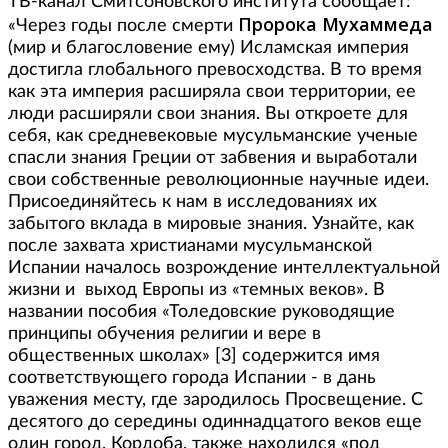
ТВ-канал Смитсоновского института сообщает:
Пророка Мухаммеда
«Через годы после смерти
(мир и благословение ему) Исламская империя
достигла глобального превосходства. В то время
как эта империя расширяла свои территории, ее
люди расширяли свои знания. Вы откроете для
себя, как средневековые мусульманские ученые
спасли знания Греции от забвения и выработали
свои собственные революционные научные идеи.
Присоединяйтесь к нам в исследованиях их
забытого вклада в мировые знания. Узнайте, как
после захвата христианами мусульманской
Испании началось возрождение интеллектуальной
жизни и выход Европы из «темных веков». В
названии пособия «Толедовские руководящие
принципы обучения религии и вере в
общественных школах» [3] содержится имя
соответствующего города Испании - в дань
уважения месту, где зародилось Просвещение. С
десятого до середины одиннадцатого веков еще
один город, Кордоба, также находился «под