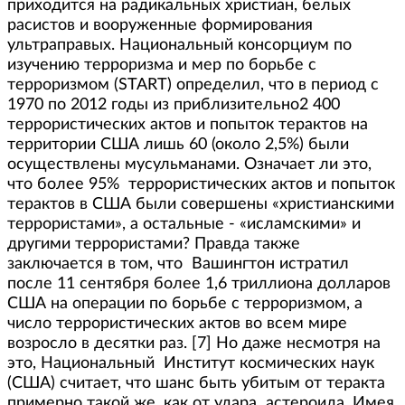
приходится на радикальных христиан, белых
расистов и вооруженные формирования
ультраправых. Национальный консорциум по
изучению терроризма и мер по борьбе с
терроризмом (START) определил, что в период с
1970 по 2012 годы из приблизительно2 400
террористических актов и попыток терактов на
территории США лишь 60 (около 2,5%) были
осуществлены мусульманами. Означает ли это,
что более 95% террористических актов и попыток
терактов в США были совершены «христианскими
террористами», а остальные - «исламскими» и
другими террористами? Правда также
заключается в том, что Вашингтон истратил
после 11 сентября более 1,6 триллиона долларов
США на операции по борьбе с терроризмом, а
число террористических актов во всем мире
возросло в десятки раз. [7] Но даже несмотря на
это, Национальный Институт космических наук
(США) считает, что шанс быть убитым от теракта
примерно такой же, как от удара астероида. Имея