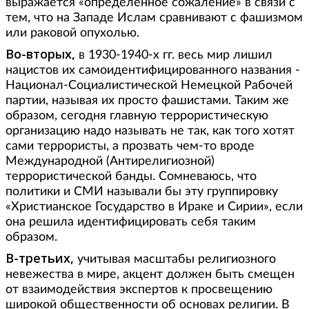
выражается «определенное сожаление» в связи с
тем, что на Западе Ислам сравнивают с фашизмом
или раковой опухолью.
Во-вторых,
в 1930-1940-х гг. весь мир лишил
нацистов их самоидентифицированного названия -
Национал-Социалистической Немецкой Рабочей
партии, называя их просто фашистами. Таким же
образом, сегодня главную террористическую
организацию надо называть не так, как того хотят
сами террористы, а прозвать чем-то вроде
Международной (Антирелигиозной)
террористической банды. Сомневаюсь, что
политики и СМИ называли бы эту группировку
«Христианское Государство в Ираке и Сирии», если
она решила идентифицировать себя таким
образом.
В-третьих,
учитывая масштабы религиозного
невежества в мире, акцент должен быть смещен
от взаимодействия экспертов к просвещению
широкой общественности об основах религии. В