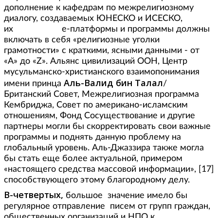
дополнение к кафедрам по межрелигиозному
диалогу, создаваемых ЮНЕСКО и ИСЕСКО,
их е-платформы и программы должны
включать в себя «религиозные уголки
грамотности» с краткими, ясными данными - от
«А» до «Z». Альянс цивилизаций ООН, Центр
мусульманско-христианского взаимопонимания
Аль-Валид бин Талал
имени принца
/
Британский Совет, Межрелигиозная программа
Кембриджа, Совет по американо-исламским
отношениям, Фонд Сосуществование и другие
партнеры могли бы скорректировать свои важные
программы и поднять данную проблему на
глобальный уровень. Аль-Джаззира также могла
бы стать еще более актуальной, примером
«настоящего средства массовой информации», [17]
способствующего этому благородному делу.
В-четвертых,
большое значение имело бы
регулярное отправление писем от групп граждан,
общественных организаций и НПО к