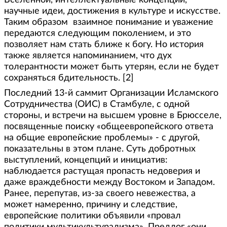
научные идеи, достижения в культуре и искусстве.
Таким образом взаимное понимание и уважение
передаются следующим поколением, и это
позволяет нам стать ближе к богу. Но история
также является напоминанием, что дух
толерантности может быть утерян, если не будет
сохраняться бдительность. [2]
Последний 13-й саммит Организации Исламского
Сотрудничества (ОИС) в Стамбуле, с одной
стороны, и встречи на высшем уровне в Брюсселе,
посвященные поиску «общеевропейского ответа
на общие европейские проблемы» - с другой,
показательны в этом плане. Суть добротных
выступлений, концепций и инициатив:
наблюдается растущая пропасть недоверия и
даже враждебности между Востоком и Западом.
Ранее, перепутав, из-за своего невежества, а
может намеренно, причину и следствие,
европейские политики объявили «провал
политики мультикультурализма». Предлог «они